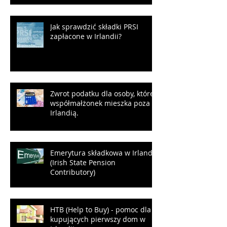
Jak sprawdzić składki PRSI
zapłacone w Irlandii?
Zwrot podatku dla osoby, której
współmałżonek mieszka poza
Irlandią.
Emerytura składkowa w Irlandii
(Irish State Pension
Contributory)
HTB (Help to Buy) - pomoc dla
kupujących pierwszy dom w