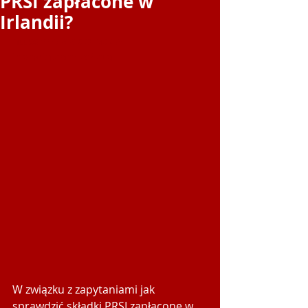
PRSI zapłacone w
Irlandii?
https://www.doradca-
irlandia.com/oferta
W związku z zapytaniami jak 
sprawdzić składki PRSI zapłacone w 