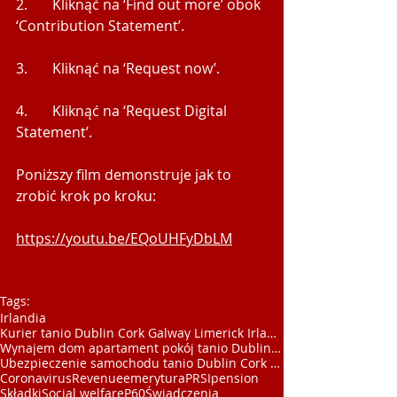
2.       Kliknąć na ‘Find out more’ obok 
‘Contribution Statement’.  
3.       Kliknąć na ‘Request now’. 
4.       Kliknąć na ‘Request Digital 
Statement’. 
Poniższy film demonstruje jak to 
zrobić krok po kroku:
https://youtu.be/EQoUHFyDbLM
Tags:
Irlandia
Kurier tanio Dublin Cork Galway Limerick Irlandia
Wynajem dom apartament pokój tanio Dublin Cork Gal
Ubezpieczenie samochodu tanio Dublin Cork Galway L
Coronavirus
Revenue
emerytura
PRSI
pension
Składki
Social welfare
P60
Świadczenia