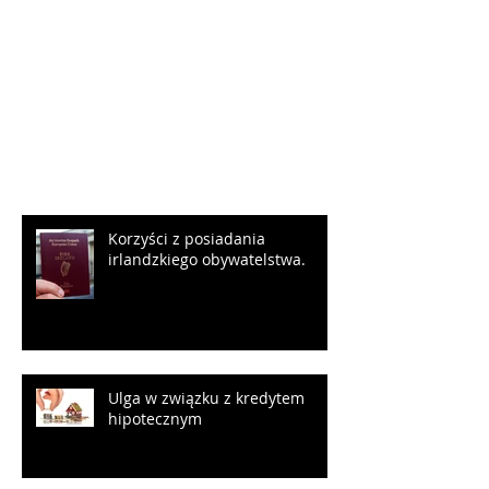
Check back soon
Once posts are published, you’ll
see them here.
Ostatnie posty
Korzyści z posiadania
irlandzkiego obywatelstwa.
Ulga w związku z kredytem
hipotecznym