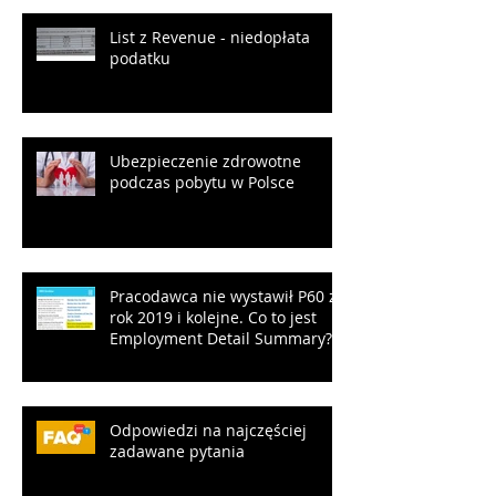
List z Revenue - niedopłata
podatku
Ubezpieczenie zdrowotne
podczas pobytu w Polsce
Pracodawca nie wystawił P60 za
rok 2019 i kolejne. Co to jest
Employment Detail Summary?
Odpowiedzi na najczęściej
zadawane pytania