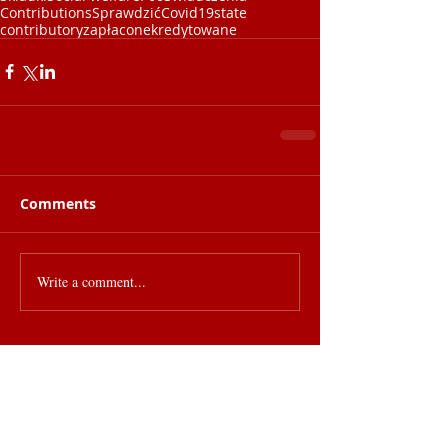
Contributions
Sprawdzić
Covid19
state
contributory
zapłacone
kredytowane
Comments
Write a comment...
Wyróżnione posty