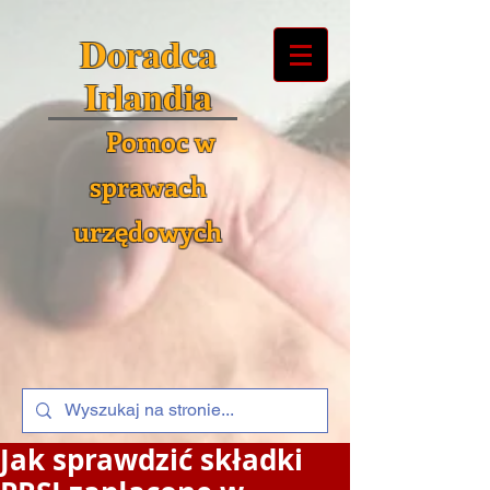
Doradca
Irlandia
Pomoc w
sprawach
urzędowych
Jak sprawdzić składki