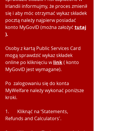
Irlandii informujmy, że proces zmienił 
się i aby móc otrzymać wykaz składek 
pocztą należy najpierw posiadać 
konto MyGovID (można założyć
tutaj
).
Osoby z kartą Public Services Card 
mogą sprawdzić wykaz składek 
online po kliknięciu 
w 
link
( konto 
MyGovID jest wymagane).
Po  zalogowaniu się do konta 
MyWelfare należy wykonać poniższe 
kroki.
1.       Kliknąć na ‘Statements, 
Refunds and Calculators'.  