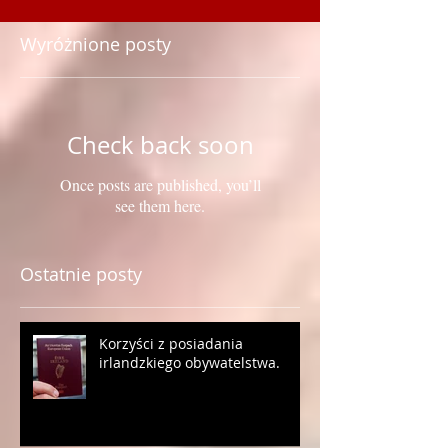
Wyróżnione posty
Check back soon
Once posts are published, you’ll
see them here.
Ostatnie posty
Korzyści z posiadania
irlandzkiego obywatelstwa.