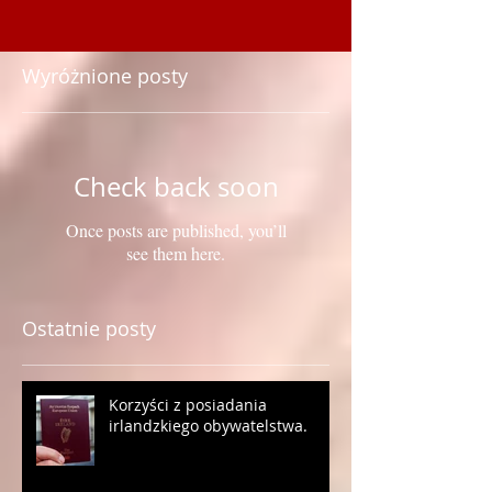
Wyróżnione posty
Check back soon
Once posts are published, you’ll
see them here.
Ostatnie posty
Korzyści z posiadania
irlandzkiego obywatelstwa.