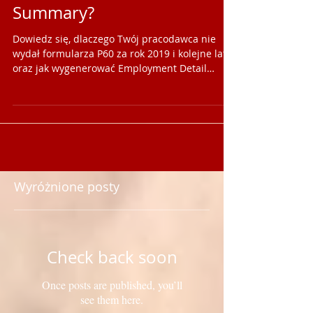
to jest Employment Detail
Summary?
Dowiedz się, dlaczego Twój pracodawca nie
wydał formularza P60 za rok 2019 i kolejne lata
oraz jak wygenerować Employment Detail
Summary.
Wyróżnione posty
Check back soon
Once posts are published, you’ll