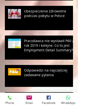
Ubezpieczenie zdrowotne
podczas pobytu w Polsce
Pracodawca nie wystawił P60 za
rok 2019 i kolejne. Co to jest
Employment Detail Summary?
Odpowiedzi na najczęściej
zadawane pytania
Phone
Email
Facebook
WhatsApp
Jak sprawdzić składki PRSI