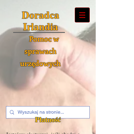
Doradca
Irlandia
Pomoc w
sprawach
urzędowych
Płatność