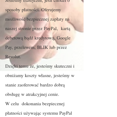
Jesteśmy elastyczni, jeśli chodzi o
sposoby płatności. Oferujemy
możliwość bezpiecznej zapłaty na
naszej stronie przez PayPal, kartą
debetową bądź kredytową, Google
Pay, przelewem, BLIK lub przez
Revolut.
Dzięki temu że, jesteśmy skuteczni i
obniżamy koszty własne, jesteśmy w
stanie zaoferować bardzo dobrą
obsługę w atrakcyjnej cenie.
W celu dokonania bezpiecznej
płatności używając systemu PayPal