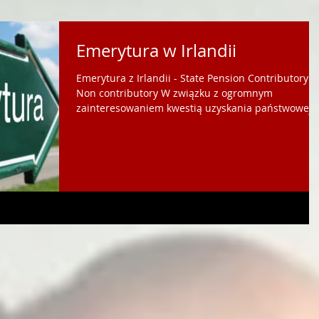
Emerytura w Irlandii
Emerytura z Irlandii - State Pension Contributory /
Non contributory W związku z ogromnym
zainteresowaniem kwestią uzyskania państwowej
emerytury z Irlandii przedstawiamy odpowiedzi na
często zadawane pytania. * Jakie typy emerytur są
dostępne w Irlandii? Irlandia oferuje 2 główne typy
emerytury: składkową i bezskładkową. 2. Jakie
należy spełnić warunki aby uzyskać irlandzką
emeryturę składkową? - Należy osiągnąć wiek 66 lat
- Opłacić minimum 520 składek PRSI (10 la