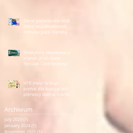
Zwrot podatku dla osoby,
której współmałżonek
mieszka poza Irlandią.
Emerytura składkowa w
Irlandii (Irish State
Pension Contributory)
HTB (Help to Buy) -
pomoc dla kupujących
pierwszy dom w Irlandii.
Archiwum
July 2025
(1)
1 post
January 2024
(1)
1 post
November 2022
(1)
1 post