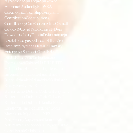
Agreement
Aplikacja
Aplikować
Approach
Authority
BTWEA
Ceremonia
Citizenship
Complaint
Contribution
Contributions
Contributory
Cork
Coronavirus
Council
Covid-19
Covid19
Dokumenty
Dom
Dowód osobisty
Dublin
Dykryminacja
Działalność gospodarcza
EHIC
ESG
Ecce
Employment Detail Summary
Enterprise Support Grant
FHS
First Home Scheme
Forlumarz
Formalności
Galway
HAP
HSE
HTB
Help to buy
Home
Housing
Ile czasu
Income
Inwalidzka
Ireland
Irlandia
Irlandii
Irlandzki
Irlandzkie
Kalkulator
Kredyt
Kredytowa
Kupno
Kurier tanio Dublin Cork Galway Limerick
Kurier tanio Dublin Cork Galway Limerick Irlandia
Kurier tanio Dublin Irlandia Polska
Landlord
Limerick
List
Loan
Local
Mieszkanie
MyAccount
NFZ
Nadpłacony
Najczęściej
Naturalisation
Naturalizacja
Niedopłata
Obywatelstwo
Oczekiwanie
Odpis aktu