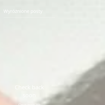
Wyróżnione posty
Check back
soon
Once posts are