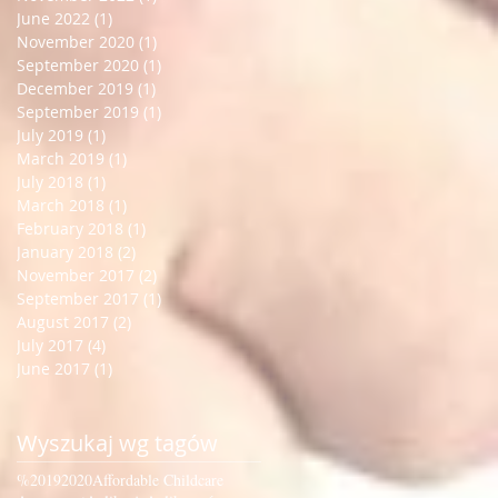
June 2022
(1)
1 post
November 2020
(1)
1 post
September 2020
(1)
1 post
December 2019
(1)
1 post
September 2019
(1)
1 post
July 2019
(1)
1 post
March 2019
(1)
1 post
July 2018
(1)
1 post
March 2018
(1)
1 post
February 2018
(1)
1 post
January 2018
(2)
2 posts
November 2017
(2)
2 posts
September 2017
(1)
1 post
August 2017
(2)
2 posts
July 2017
(4)
4 posts
June 2017
(1)
1 post
Wyszukaj wg tagów
%
2019
2020
Affordable Childcare