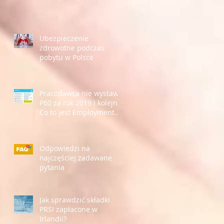
Ubezpieczenie
zdrowotne podczas
pobytu w Polsce
Pracodawca nie wystawił
P60 za rok 2019 i kolejne.
Co to jest Employment
Detail Summary?
Odpowiedzi na
najczęściej zadawane
pytania
Jak sprawdzić składki
PRSI zapłacone w
Irlandii?