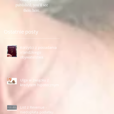
published, you’ll see
them here.
Ostatnie posty
Korzyści z posiadania
irlandzkiego
obywatelstwa.
Ulga w związku z
kredytem hipotecznym
List z Revenue -
niedopłata podatku