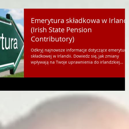
Emerytura składkowa w Irlandi
(Irish State Pension
Contributory)
Odkryj najnowsze informacje dotyczące emerytury
składkowej w Irlandii. Dowiedz się, jak zmiany
wpływają na Twoje uprawnienia do irlandzkiej
emerytury składkowej. https://www.doradca-
irlandia.com/oferta