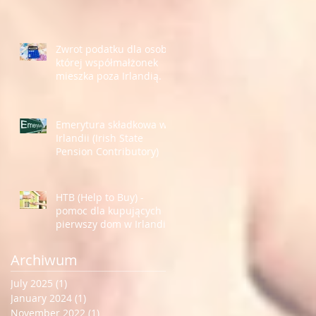
Zwrot podatku dla osoby,
której współmałżonek
mieszka poza Irlandią.
Emerytura składkowa w
Irlandii (Irish State
Pension Contributory)
HTB (Help to Buy) -
pomoc dla kupujących
pierwszy dom w Irlandii.
Archiwum
July 2025
(1)
1 post
January 2024
(1)
1 post
November 2022
(1)
1 post