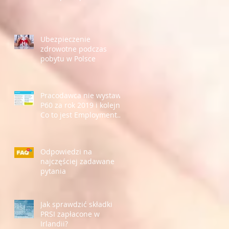
Ubezpieczenie
zdrowotne podczas
pobytu w Polsce
Pracodawca nie wystawił
P60 za rok 2019 i kolejne.
Co to jest Employment
Detail Summary?
Odpowiedzi na
najczęściej zadawane
pytania
Jak sprawdzić składki
PRSI zapłacone w
Irlandii?