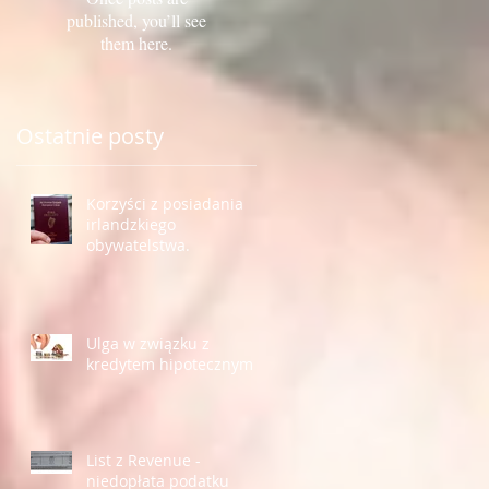
published, you’ll see
them here.
Ostatnie posty
Korzyści z posiadania
irlandzkiego
obywatelstwa.
Ulga w związku z
kredytem hipotecznym
List z Revenue -
niedopłata podatku