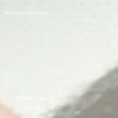
Wyróżnione posty
i
Check back
soon
Once posts are