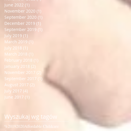
June 2022
(1)
1 post
November 2020
(1)
1 post
September 2020
(1)
1 post
December 2019
(1)
1 post
September 2019
(1)
1 post
July 2019
(1)
1 post
March 2019
(1)
1 post
July 2018
(1)
1 post
March 2018
(1)
1 post
February 2018
(1)
1 post
January 2018
(2)
2 posts
November 2017
(2)
2 posts
September 2017
(1)
1 post
August 2017
(2)
2 posts
July 2017
(4)
4 posts
June 2017
(1)
1 post
Wyszukaj wg tagów
%
2019
2020
Affordable Childcare