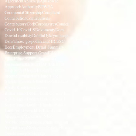
Agreement
Aplikacja
Aplikować
Approach
Authority
BTWEA
Ceremonia
Citizenship
Complaint
Contribution
Contributions
Contributory
Cork
Coronavirus
Council
Covid-19
Covid19
Dokumenty
Dom
Dowód osobisty
Dublin
Dykryminacja
Działalność gospodarcza
EHIC
ESG
Ecce
Employment Detail Summary
Enterprise Support Grant
FHS
First Home Scheme
Forlumarz
Formalności
Galway
HAP
HSE
HTB
Help to buy
Home
Housing
Ile czasu
Income
Inwalidzka
Ireland
Irlandia
Irlandii
Irlandzki
Irlandzkie
Kalkulator
Kredyt
Kredytowa
Kupno
Kurier tanio Dublin Cork Galway Limerick
Kurier tanio Dublin Cork Galway Limerick Irlandia
Kurier tanio Dublin Irlandia Polska
Landlord
Limerick
List
Loan
Local
Mieszkanie
MyAccount
NFZ
Nadpłacony
Najczęściej
Naturalisation
Naturalizacja
Niedopłata
Obywatelstwo
Oczekiwanie
Odpis aktu