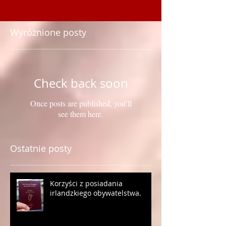
Wyróżnione posty
Check back soon
Once posts are published, you’ll
see them here.
Ostatnie posty
Korzyści z posiadania
irlandzkiego obywatelstwa.